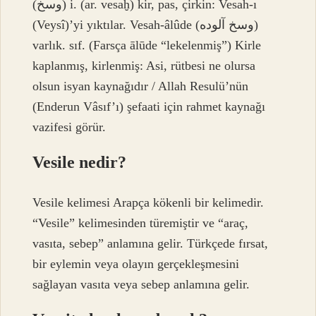
(ﻭﺳﺦ) i. (ar. vesaḫ) kir, pas, çirkin: Vesah-ı
(Veysî)’yi yıktılar. Vesah-âlûde (ﻭﺳﺦ ﺁﻟﻮﺩﻩ)
varlık. sıf. (Farsça ālūde “lekelenmiş”) Kirle
kaplanmış, kirlenmiş: Asi, rütbesi ne olursa
olsun isyan kaynağıdır / Allah Resulü’nün
(Enderun Vâsıf’ı) şefaati için rahmet kaynağı
vazifesi görür.
Vesile nedir?
Vesile kelimesi Arapça kökenli bir kelimedir.
“Vesile” kelimesinden türemiştir ve “araç,
vasıta, sebep” anlamına gelir. Türkçede fırsat,
bir eylemin veya olayın gerçekleşmesini
sağlayan vasıta veya sebep anlamına gelir.