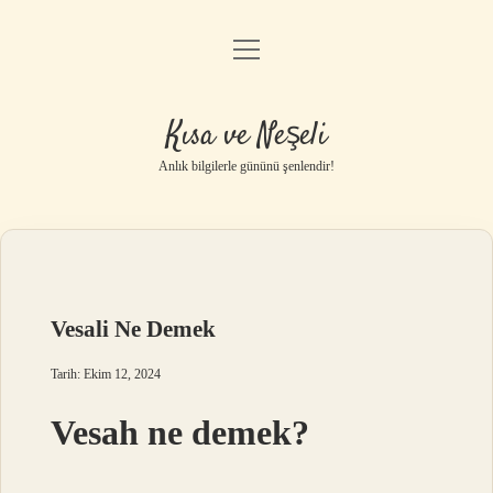
menüyü
Anasayfa
aç
Gizlilik Politikası
Kısa ve Neşeli
Yasal Uyarı
Anlık bilgilerle gününü şenlendir!
Hakkımızda
Vesali Ne Demek
Tarih: Ekim 12, 2024
Vesah ne demek?