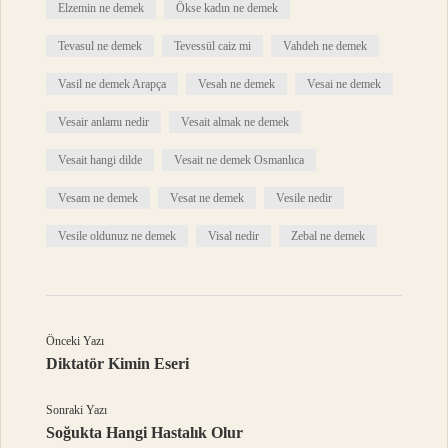
Elzemin ne demek
Ökse kadın ne demek
Tevasul ne demek
Tevessül caiz mi
Vahdeh ne demek
Vasil ne demek Arapça
Vesah ne demek
Vesai ne demek
Vesair anlamı nedir
Vesait almak ne demek
Vesait hangi dilde
Vesait ne demek Osmanlıca
Vesam ne demek
Vesat ne demek
Vesile nedir
Vesile oldunuz ne demek
Visal nedir
Zebal ne demek
Önceki Yazı
Diktatör Kimin Eseri
Sonraki Yazı
Soğukta Hangi Hastalık Olur