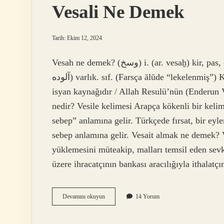
Vesali Ne Demek
Tarih: Ekim 12, 2024
Vesah ne demek? (ﻭﺳﺦ) i. (ar. vesaḫ) kir, pas, çirkin: Vesah-ı (Veysî)’yi yıktılar. Vesah-âlûde (ﻭﺳﺦ
ﺁﻟﻮﺩﻩ) varlık. sıf. (Farsça ālūde “lekelenmiş”) Kirle kaplanmış, kirlenmiş: Asi, rütbesi ne olursa olsun
isyan kaynağıdır / Allah Resulü’nün (Enderun Vâ
nedir? Vesile kelimesi Arapça kökenli bir kelim
sebep” anlamına gelir. Türkçede fırsat, bir ey
sebep anlamına gelir. Vesait almak ne demek? 
yüklemesini müteakip, malları temsil eden sevk 
üzere ihracatçının bankası aracılığıyla ithalat
Vesali
Devamını okuyun
14 Yorum
Ne
Demek