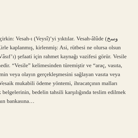
sıf’ı) şefaati için rahmet kaynağı vazifesi görür. Vesile
edir. “Vesile” kelimesinden türemiştir ve “araç, vasıta,
lemin veya olayın gerçekleşmesini sağlayan vasıta veya
Vesaik mukabili ödeme yöntemi, ihracatçının malları
belgelerinin, bedelin tahsili karşılığında teslim edilmek
çının bankasına…