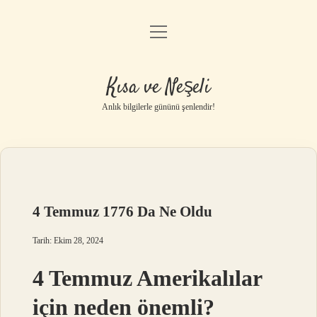
menüyü
Anasayfa
aç
Gizlilik Politikası
Kısa ve Neşeli
Yasal Uyarı
Anlık bilgilerle gününü şenlendir!
Hakkımızda
4 Temmuz 1776 Da Ne Oldu
Tarih: Ekim 28, 2024
4 Temmuz Amerikalılar
için neden önemli?