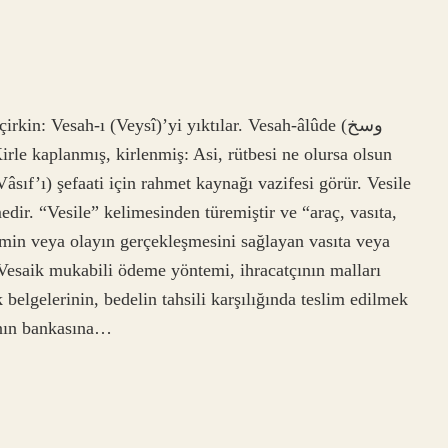
sıf’ı) şefaati için rahmet kaynağı vazifesi görür. Vesile
edir. “Vesile” kelimesinden türemiştir ve “araç, vasıta,
lemin veya olayın gerçekleşmesini sağlayan vasıta veya
Vesaik mukabili ödeme yöntemi, ihracatçının malları
belgelerinin, bedelin tahsili karşılığında teslim edilmek
çının bankasına…