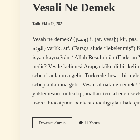
Vesali Ne Demek
Tarih: Ekim 12, 2024
Vesah ne demek? (ﻭﺳﺦ) i. (ar. vesaḫ) kir, pas, çirkin: Vesah-ı (Veysî)’yi yıktılar. Vesah-âlûde (ﻭﺳﺦ
ﺁﻟﻮﺩﻩ) varlık. sıf. (Farsça ālūde “lekelenmiş”) Kirle kaplanmış, kirlenmiş: Asi, rütbesi ne olursa olsun
isyan kaynağıdır / Allah Resulü’nün (Enderun Vâ
nedir? Vesile kelimesi Arapça kökenli bir kelim
sebep” anlamına gelir. Türkçede fırsat, bir ey
sebep anlamına gelir. Vesait almak ne demek? 
yüklemesini müteakip, malları temsil eden sevk 
üzere ihracatçının bankası aracılığıyla ithalat
Vesali
Devamını okuyun
14 Yorum
Ne
Demek