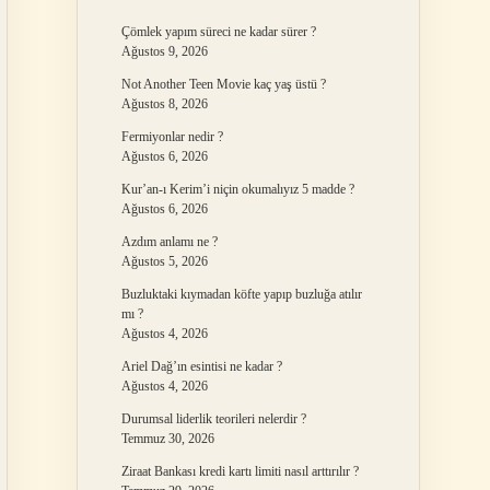
Çömlek yapım süreci ne kadar sürer ?
Ağustos 9, 2026
Not Another Teen Movie kaç yaş üstü ?
Ağustos 8, 2026
Fermiyonlar nedir ?
Ağustos 6, 2026
Kur’an-ı Kerim’i niçin okumalıyız 5 madde ?
Ağustos 6, 2026
Azdım anlamı ne ?
Ağustos 5, 2026
Buzluktaki kıymadan köfte yapıp buzluğa atılır
mı ?
Ağustos 4, 2026
Ariel Dağ’ın esintisi ne kadar ?
Ağustos 4, 2026
Durumsal liderlik teorileri nelerdir ?
Temmuz 30, 2026
Ziraat Bankası kredi kartı limiti nasıl arttırılır ?