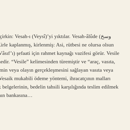
sıf’ı) şefaati için rahmet kaynağı vazifesi görür. Vesile
edir. “Vesile” kelimesinden türemiştir ve “araç, vasıta,
lemin veya olayın gerçekleşmesini sağlayan vasıta veya
Vesaik mukabili ödeme yöntemi, ihracatçının malları
belgelerinin, bedelin tahsili karşılığında teslim edilmek
çının bankasına…