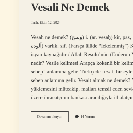
Vesali Ne Demek
Tarih: Ekim 12, 2024
Vesah ne demek? (ﻭﺳﺦ) i. (ar. vesaḫ) kir, pas, çirkin: Vesah-ı (Veysî)’yi yıktılar. Vesah-âlûde (ﻭﺳﺦ
ﺁﻟﻮﺩﻩ) varlık. sıf. (Farsça ālūde “lekelenmiş”) Kirle kaplanmış, kirlenmiş: Asi, rütbesi ne olursa olsun
isyan kaynağıdır / Allah Resulü’nün (Enderun Vâ
nedir? Vesile kelimesi Arapça kökenli bir kelim
sebep” anlamına gelir. Türkçede fırsat, bir ey
sebep anlamına gelir. Vesait almak ne demek? 
yüklemesini müteakip, malları temsil eden sevk 
üzere ihracatçının bankası aracılığıyla ithalat
Vesali
Devamını okuyun
14 Yorum
Ne
Demek