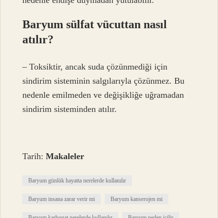
nedenle endişe duymadan yutulabilir.
Baryum sülfat vücuttan nasıl
atılır?
– Toksiktir, ancak suda çözünmediği için
sindirim sisteminin salgılarıyla çözünmez. Bu
nedenle emilmeden ve değişikliğe uğramadan
sindirim sisteminden atılır.
Tarih:
Makaleler
Baryum günlük hayatta nerelerde kullanılır
Baryum insana zarar verir mi
Baryum kanserojen mi
Baryum karbonat nerelerde kullanılır
Baryum neden içilir