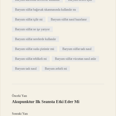
Baryum sülfat bağırsak tıkanmasında kullanılır mı
Baryum sülfat içilir mi
Baryum sülfat nasıl hazırlanır
Baryum sülfat ne işe yarıyor
Baryum sülfat nerelerde kullanılır
Baryum sülfat suda çözünür mü
Baryum sülfat tadı nasıl
Baryum sülfat tehlikeli mi
Baryum sülfat vücuttan nasıl atılır
Baryum tadı nasıl
Baryum zehirli mi
Önceki Yazı
Akupunktur Ilk Seansta Etki Eder Mi
Sonraki Yazı