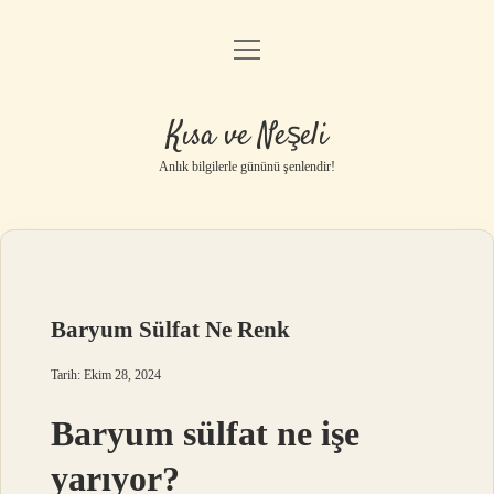
menüyü
Anasayfa
aç
Gizlilik Politikası
Kısa ve Neşeli
Yasal Uyarı
Anlık bilgilerle gününü şenlendir!
Hakkımızda
Baryum Sülfat Ne Renk
Tarih: Ekim 28, 2024
Baryum sülfat ne işe
yarıyor?