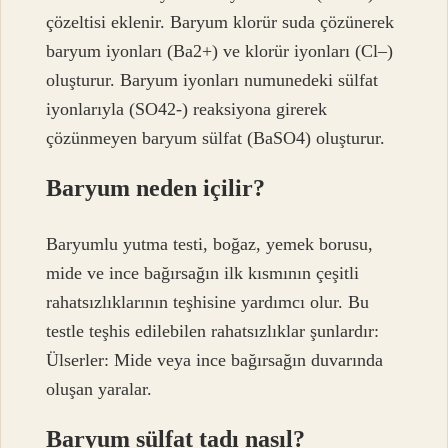
çözeltisi eklenir. Baryum klorür suda çözünerek
baryum iyonları (Ba2+) ve klorür iyonları (Cl–)
oluşturur. Baryum iyonları numunedeki sülfat
iyonlarıyla (SO42-) reaksiyona girerek
çözünmeyen baryum sülfat (BaSO4) oluşturur.
Baryum neden içilir?
Baryumlu yutma testi, boğaz, yemek borusu,
mide ve ince bağırsağın ilk kısmının çeşitli
rahatsızlıklarının teşhisine yardımcı olur. Bu
testle teşhis edilebilen rahatsızlıklar şunlardır:
Ülserler: Mide veya ince bağırsağın duvarında
oluşan yaralar.
Baryum sülfat tadı nasıl?