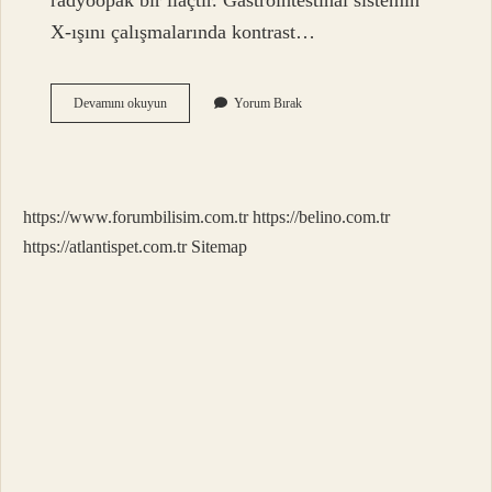
radyoopak bir ilaçtır. Gastrointestinal sistemin
X-ışını çalışmalarında kontrast…
Baryum
Devamını okuyun
Yorum Bırak
Sülfat
Ne
Renk
https://www.forumbilisim.com.tr
https://belino.com.tr
https://atlantispet.com.tr
Sitemap