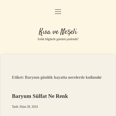
menüyü
Anasayfa
aç
Gizlilik Politikası
Kısa ve Neşeli
Yasal Uyarı
Anlık bilgilerle gününü şenlendir!
Hakkımızda
Etiket:
Baryum günlük hayatta nerelerde kullanılır
Baryum Sülfat Ne Renk
Tarih: Ekim 28, 2024