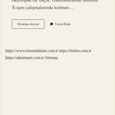
radyoopak bir ilaçtır. Gastrointestinal sistemin
X-ışını çalışmalarında kontrast…
Baryum
Devamını okuyun
Yorum Bırak
Sülfat
Ne
Renk
https://www.forumbilisim.com.tr
https://belino.com.tr
https://atlantispet.com.tr
Sitemap