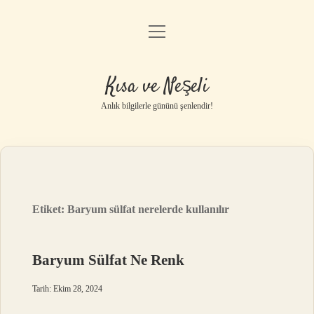
menüyü
Anasayfa
aç
Gizlilik Politikası
Kısa ve Neşeli
Yasal Uyarı
Anlık bilgilerle gününü şenlendir!
Hakkımızda
Etiket:
Baryum sülfat nerelerde kullanılır
Baryum Sülfat Ne Renk
Tarih: Ekim 28, 2024