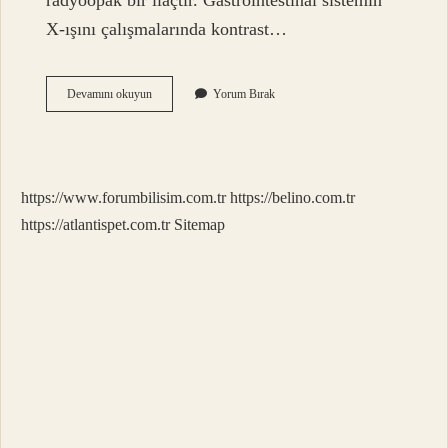
radyoopak bir ilaçtır. Gastrointestinal sistemin
X-ışını çalışmalarında kontrast…
Baryum
Devamını okuyun
Yorum Bırak
Sülfat
Ne
Renk
https://www.forumbilisim.com.tr
https://belino.com.tr
https://atlantispet.com.tr
Sitemap