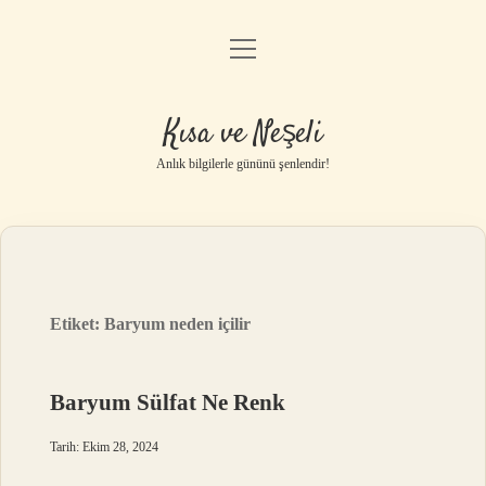
menüyü
Anasayfa
aç
Gizlilik Politikası
Kısa ve Neşeli
Yasal Uyarı
Anlık bilgilerle gününü şenlendir!
Hakkımızda
Etiket:
Baryum neden içilir
Baryum Sülfat Ne Renk
Tarih: Ekim 28, 2024