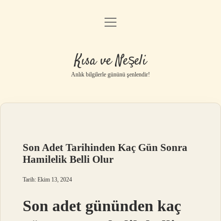
menüyü
Anasayfa
aç
Gizlilik Politikası
Kısa ve Neşeli
Yasal Uyarı
Anlık bilgilerle gününü şenlendir!
Hakkımızda
Son Adet Tarihinden Kaç Gün Sonra
Hamilelik Belli Olur
Tarih: Ekim 13, 2024
Son adet gününden kaç