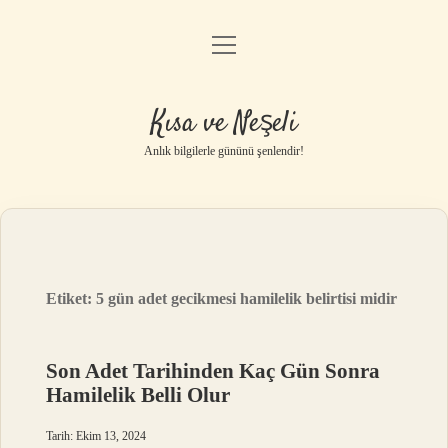
menüyü
Anasayfa
aç
Gizlilik Politikası
Kısa ve Neşeli
Yasal Uyarı
Anlık bilgilerle gününü şenlendir!
Hakkımızda
Etiket:
5 gün adet gecikmesi hamilelik belirtisi midir
Son Adet Tarihinden Kaç Gün Sonra
Hamilelik Belli Olur
Tarih: Ekim 13, 2024