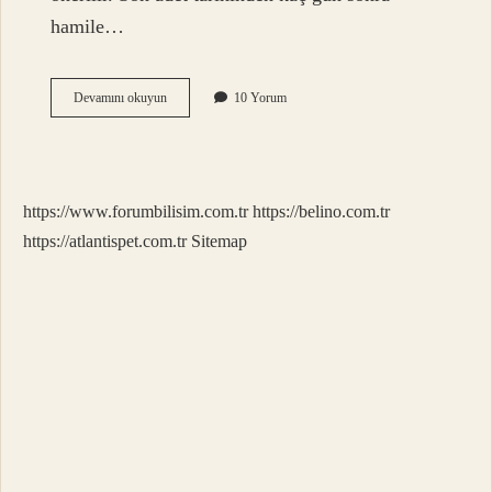
hamile…
Son
Devamını okuyun
10 Yorum
Adet
Tarihinden
Kaç
Gün
Sonra
https://www.forumbilisim.com.tr
https://belino.com.tr
Hamilelik
Belli
https://atlantispet.com.tr
Sitemap
Olur