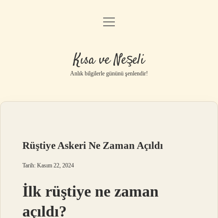
menüyü
Anasayfa
aç
Gizlilik Politikası
Kısa ve Neşeli
Yasal Uyarı
Anlık bilgilerle gününü şenlendir!
Hakkımızda
Rüştiye Askeri Ne Zaman Açıldı
Tarih: Kasım 22, 2024
İlk rüştiye ne zaman
açıldı?