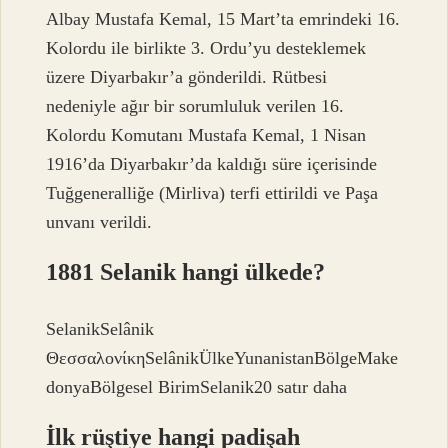
Albay Mustafa Kemal, 15 Mart’ta emrindeki 16.
Kolordu ile birlikte 3. Ordu’yu desteklemek
üzere Diyarbakır’a gönderildi. Rütbesi
nedeniyle ağır bir sorumluluk verilen 16.
Kolordu Komutanı Mustafa Kemal, 1 Nisan
1916’da Diyarbakır’da kaldığı süre içerisinde
Tuğgeneralliğe (Mirliva) terfi ettirildi ve Paşa
unvanı verildi.
1881 Selanik hangi ülkede?
SelanikSelânik
ΘεσσαλονίκηSelânikÜlkeYunanistanBölgeMake
donyaBölgesel BirimSelanik20 satır daha
İlk rüştiye hangi padişah