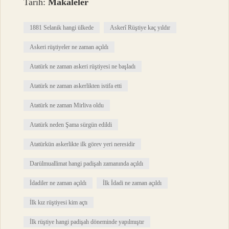
Tarih:
Makaleler
1881 Selanik hangi ülkede
Askerî Rüştiye kaç yıldır
Askeri rüştiyeler ne zaman açıldı
Atatürk ne zaman askeri rüştiyesi ne başladı
Atatürk ne zaman askerlikten istifa etti
Atatürk ne zaman Mirliva oldu
Atatürk neden Şama sürgün edildi
Atatürkün askerlikte ilk görev yeri neresidir
Darülmuallimat hangi padişah zamanında açıldı
İdadiler ne zaman açıldı
İlk İdadi ne zaman açıldı
İlk kız rüştiyesi kim açtı
İlk rüştiye hangi padişah döneminde yapılmıştır