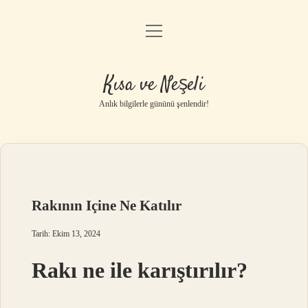
menüyü
Anasayfa
aç
Gizlilik Politikası
Kısa ve Neşeli
Yasal Uyarı
Anlık bilgilerle gününü şenlendir!
Hakkımızda
Rakının Içine Ne Katılır
Tarih: Ekim 13, 2024
Rakı ne ile karıştırılır?