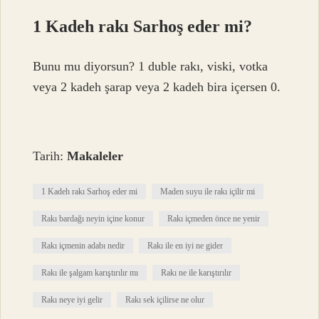
1 Kadeh rakı Sarhoş eder mi?
Bunu mu diyorsun? 1 duble rakı, viski, votka
veya 2 kadeh şarap veya 2 kadeh bira içersen 0.
Tarih:
Makaleler
1 Kadeh rakı Sarhoş eder mi
Maden suyu ile rakı içilir mi
Rakı bardağı neyin içine konur
Rakı içmeden önce ne yenir
Rakı içmenin adabı nedir
Rakı ile en iyi ne gider
Rakı ile şalgam karıştırılır mı
Rakı ne ile karıştırılır
Rakı neye iyi gelir
Rakı sek içilirse ne olur