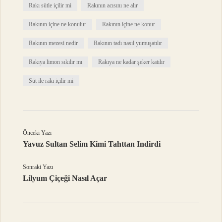
Rakı sütle içilir mi
Rakının acısını ne alır
Rakının içine ne konulur
Rakının içine ne konur
Rakının mezesi nedir
Rakının tadı nasıl yumuşatılır
Rakıya limon sıkılır mı
Rakıya ne kadar şeker katılır
Süt ile rakı içilir mi
Önceki Yazı
Yavuz Sultan Selim Kimi Tahttan Indirdi
Sonraki Yazı
Lilyum Çiçeği Nasıl Açar