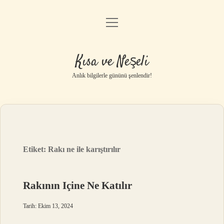
menüyü
Anasayfa
aç
Gizlilik Politikası
Kısa ve Neşeli
Yasal Uyarı
Anlık bilgilerle gününü şenlendir!
Hakkımızda
Etiket:
Rakı ne ile karıştırılır
Rakının Içine Ne Katılır
Tarih: Ekim 13, 2024