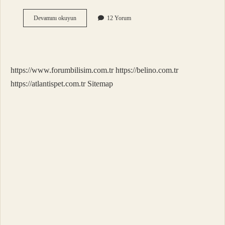
Rakının
Devamını okuyun
12 Yorum
Içine
Ne
Katılır
https://www.forumbilisim.com.tr
https://belino.com.tr
https://atlantispet.com.tr
Sitemap