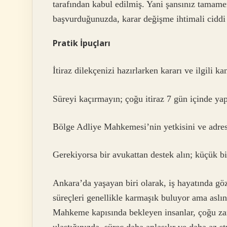
tarafından kabul edilmiş. Yani şansınız tamam
başvurduğunuzda, karar değişme ihtimali ciddi 
Pratik İpuçları
İtiraz dilekçenizi hazırlarken kararı ve ilgili k
Süreyi kaçırmayın; çoğu itiraz 7 gün içinde yap
Bölge Adliye Mahkemesi’nin yetkisini ve adres
Gerekiyorsa bir avukattan destek alın; küçük bir
Ankara’da yaşayan biri olarak, iş hayatında gö
süreçleri genellikle karmaşık buluyor ama aslın
Mahkeme kapısında bekleyen insanlar, çoğu zam
ulaştığınızda, süreç daha anlaşılır ve daha az str