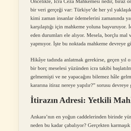
Öncelikle, İcra Ceza Mahkemesi nedir, biraz 
bir veri gerçeği var: Türkiye’de her yıl yaklaşı
kimi zaman insanlar ödemelerini zamanında yap
karşılaştığı için mahkeme yoluna başvuruyor. İ
eden durumları ele alıyor. Mesela, borçlu mal 
yapmıyor. İşte bu noktada mahkeme devreye gir
Hikâye tadında anlatmak gerekirse, geçen yıl of
bir borç meselesi yüzünden icra takibi başlatı
gelmemişti ve ne yapacağını bilemez hâle gelm
kararına itiraz nereye yapılır?” sorusu devreye 
İtirazın Adresi: Yetkili M
Ankara’nın en yoğun caddelerinden birinde yü
neden bu kadar çabalıyor? Gerçekten karmaş