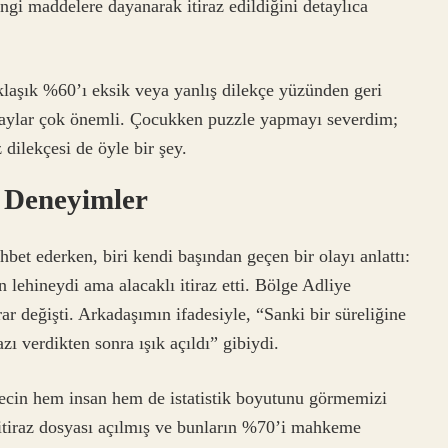
ngi maddelere dayanarak itiraz edildiğini detaylıca
aklaşık %60’ı eksik veya yanlış dilekçe yüzünden geri
etaylar çok önemli. Çocukken puzzle yapmayı severdim;
 dilekçesi de öyle bir şey.
e Deneyimler
bet ederken, biri kendi başından geçen bir olayı anlattı:
lehineydi ama alacaklı itiraz etti. Bölge Adliye
r değişti. Arkadaşımın ifadesiyle, “Sanki bir süreliğine
ı verdikten sonra ışık açıldı” gibiydi.
sürecin hem insan hem de istatistik boyutunu görmemizi
 itiraz dosyası açılmış ve bunların %70’i mahkeme