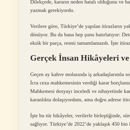
Dilekçede, kararın neden hatalı olduğunu ve ha
yazmak gerekiyordu.
Verilere göre, Türkiye’de yapılan itirazların y
dönüyor. Bu da bana hep şunu hatırlatıyor: D
eksik bir parça, resmi tamamlamazdı. İşte itiraz
Gerçek İnsan Hikâyeleri v
Geçen ay kahve molasında iş arkadaşlarımla soh
İcra ceza mahkemesinin verdiği karar borçlunun 
Mahkemesi dosyayı inceledi ve nihayetinde kara
karanlıkta dolaşıyordum, ama doğru adrese itiraz
İşte bu tür hikâyeler, verilerle birleştiğinde, 
sağlıyor. Türkiye’de 2022’de yaklaşık 450 bin