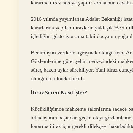
kararına itiraz nereye yapılır sorusunun cevab
2016 yılında yayımlanan Adalet Bakanlığı ista
kararlarına yapılan itirazların yaklaşık %35’i il
işlediğini gösteriyor ama tabii dosyanın yoğu
Benim işim verilerle uğraşmak olduğu için, An
Gözlemlerime göre, şehir merkezindeki mahkemel
süreç bazen aylar sürebiliyor. Yani itiraz et
olduğunu bilmek önemli.
İtiraz Süreci Nasıl İşler?
Küçüklüğümde mahkeme salonlarına sadece baba
arkadaşımın başından geçen olayı gözlemlemek
kararına itiraz için gerekli dilekçeyi hazırla