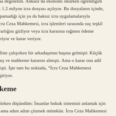
ona değinelim. Ankara’da ekonomi okurken öğrendiğim
k 1.2 milyon icra dosyası açılıyor. Bu dosyaların içinde,
amadığı için ya da haksız icra uygulamalarıyla
cra Ceza Mahkemesi, icra işlemleri sırasında suç teşkil
varlığını gizliyor veya icra kararına rağmen ödeme
iyor ve karar veriyor.
iste çalışırken bir arkadaşımın başına gelmişti: Küçük
lmış ve mahkeme kararını almıştı. Ama o karar ona adil
işti. İşte tam bu noktada, “İcra Ceza Mahkemesi
giriyor.
ahkeme
rürken düşündüm: İnsanlar hukuk sistemini anlamak için
ık ama adım adım çözmek mümkün. İcra Ceza Mahkemesi