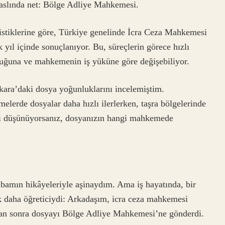
ı aslında net: Bölge Adliye Mahkemesi.
tistiklerine göre, Türkiye genelinde İcra Ceza Mahkemesi
k yıl içinde sonuçlanıyor. Bu, süreçlerin görece hızlı
nluğuna ve mahkemenin iş yüküne göre değişebiliyor.
kara’daki dosya yoğunluklarını incelemiştim.
erde dosyalar daha hızlı ilerlerken, taşra bölgelerinde
meyi düşünüyorsanız, dosyanızın hangi mahkemede
mın hikâyeleriyle aşinaydım. Ama iş hayatında, bir
 daha öğreticiydi: Arkadaşım, icra ceza mahkemesi
dıktan sonra dosyayı Bölge Adliye Mahkemesi’ne gönderdi.