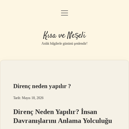
menüyü
Anasayfa
aç
Gizlilik Politikası
Kısa ve Neşeli
Yasal Uyarı
Anlık bilgilerle gününü şenlendir!
Hakkımızda
Direnç neden yapılır ?
Tarih: Mayıs 18, 2026
Direnç Neden Yapılır? İnsan
Davranışlarını Anlama Yolculuğu