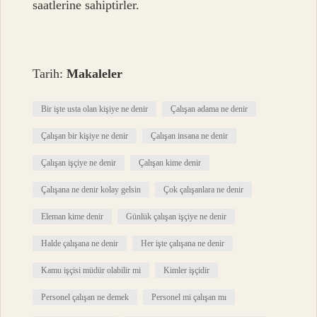
saatlerine sahiptirler.
Tarih:
Makaleler
Bir işte usta olan kişiye ne denir
Çalışan adama ne denir
Çalışan bir kişiye ne denir
Çalışan insana ne denir
Çalışan işçiye ne denir
Çalışan kime denir
Çalışana ne denir kolay gelsin
Çok çalışanlara ne denir
Eleman kime denir
Günlük çalışan işçiye ne denir
Halde çalışana ne denir
Her işte çalışana ne denir
Kamu işçisi müdür olabilir mi
Kimler işçidir
Personel çalışan ne demek
Personel mi çalışan mı