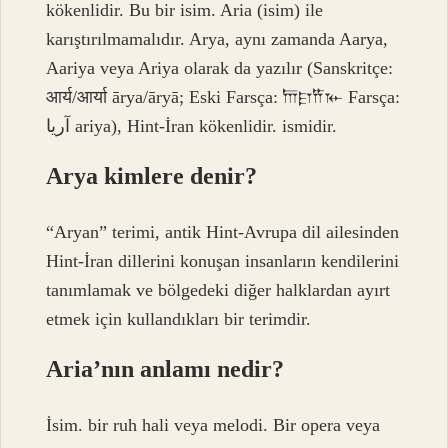
kökenlidir. Bu bir isim. Aria (isim) ile
karıştırılmamalıdır. Arya, aynı zamanda Aarya,
Aariya veya Ariya olarak da yazılır (Sanskritçe:
आर्य/आर्या ārya/āryā; Eski Farsça: 𐎠𐎼𐎡𐎹 Farsça:
آریا ariya), Hint-İran kökenlidir. ismidir.
Arya kimlere denir?
“Aryan” terimi, antik Hint-Avrupa dil ailesinden
Hint-İran dillerini konuşan insanların kendilerini
tanımlamak ve bölgedeki diğer halklardan ayırt
etmek için kullandıkları bir terimdir.
Aria’nın anlamı nedir?
İsim. bir ruh hali veya melodi. Bir opera veya