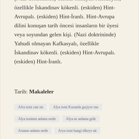
özellikle İskandinav kökenli. (eskiden) Hint-
Avrupalı. (eskiden) Hint-İranlı. Hint-Avrupa
dilini konuşan tarih öncesi insanların bir üyesi
veya soyundan gelen kişi. (Nazi doktrininde)
Yahudi olmayan Kafkasyalı, özellikle
İskandinav kökenli. (eskiden) Hint-Avrupalı.
(eskiden) Hint-İranlı.
Tarih:
Makaleler
Afra ismi caiz mi
Alya ismi Kuranda geçiyor mu
Alya isminin anlamı nedir
Alya ne anlama gelir
Arianın anlamı nedir
Arya ismi hangi ülkeye ait