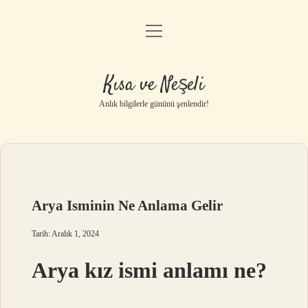
menüyü
Anasayfa
aç
Gizlilik Politikası
Kısa ve Neşeli
Yasal Uyarı
Anlık bilgilerle gününü şenlendir!
Hakkımızda
Arya Isminin Ne Anlama Gelir
Tarih: Aralık 1, 2024
Arya kız ismi anlamı ne?