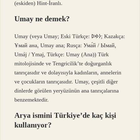
(eskiden) Hint-İranlı.
Umay ne demek?
Umay (veya Umay; Eski Türkçe: 𐰆𐰢𐰖; Kazakça:
Ұмай aна, Umay ana; Rusça: Ума́й / Ымай,
Umáj / Ymaj, Türkçe: Umay (Ana)) Türk
mitolojisinde ve Tengricilik’te doğurganlık
tanrıçasıdır ve dolayısıyla kadınların, annelerin
ve çocukların tanrıçasıdır. Umay, çeşitli diğer
dinlerde görülen yeryüzünün ana tanrıçalarına
benzemektedir.
Arya ismini Türkiye’de kaç kişi
kullanıyor?