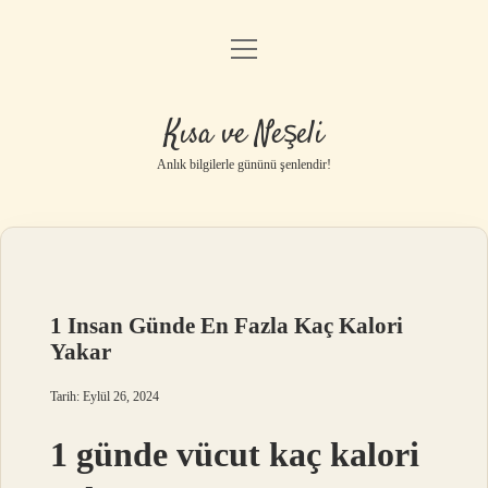
menüyü
Anasayfa
aç
Gizlilik Politikası
Kısa ve Neşeli
Yasal Uyarı
Anlık bilgilerle gününü şenlendir!
Hakkımızda
1 Insan Günde En Fazla Kaç Kalori
Yakar
Tarih: Eylül 26, 2024
1 günde vücut kaç kalori