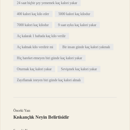
24 saat hiçbir şey yememek kaç kalori yakar
400 kalori kaç kilo eder
5000 kalori kaç kilodur
7000 kalori kaç kilodur
9 saat uyku kaç kalori yakar
Aç kalarak 1 haftada kaç kilo verilir
Aç kalmak kilo verdirir mi
Bir insan günde kaç kalori yakmalı
Hiç hareket etmeyen biri günde kaç kalori yakar
Oturmak kaç kalori yakar
Sevişmek kaç kalori yakar
Zayıflamak isteyen biri günde kaç kalori almalı
Önceki Yazı
Kıskançlık Neyin Belirtisidir