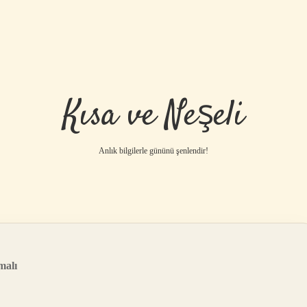
Kısa ve Neşeli
Anlık bilgilerle gününü şenlendir!
malı