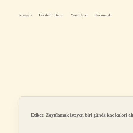
Anasayfa
Gizlilik Politikası
Yasal Uyarı
Hakkımızda
Etiket:
Zayıflamak isteyen biri günde kaç kalori al