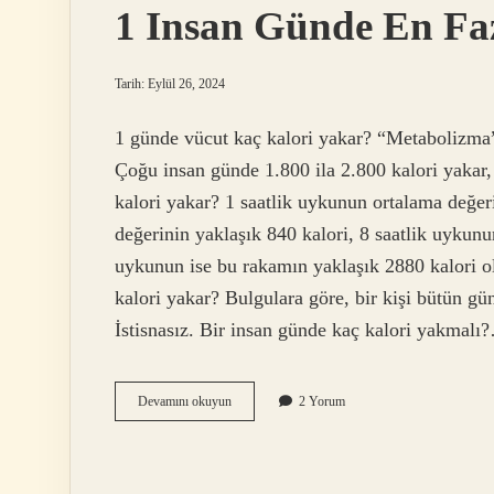
1 Insan Günde En Fa
Tarih: Eylül 26, 2024
1 günde vücut kaç kalori yakar? “Metabolizma” t
Çoğu insan günde 1.800 ila 2.800 kalori yakar,
kalori yakar? 1 saatlik uykunun ortalama değer
değerinin yaklaşık 840 kalori, 8 saatlik uykun
uykunun ise bu rakamın yaklaşık 2880 kalori o
kalori yakar? Bulgulara göre, bir kişi bütün gü
İstisnasız. Bir insan günde kaç kalori yakmalı
1
Devamını okuyun
2 Yorum
Insan
Günde
En
Fazla