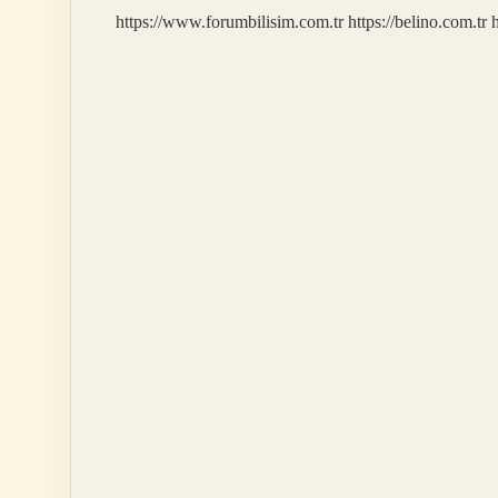
Kaç
https://www.forumbilisim.com.tr
https://belino.com.tr
h
Kalori
Yakar