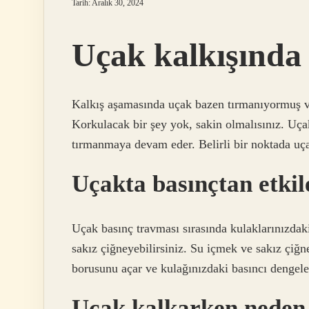
Tarih: Aralık 30, 2024
Uçak kalkışında 
Kalkış aşamasında uçak bazen tırmanıyormuş ve
Korkulacak bir şey yok, sakin olmalısınız. Uçakl
tırmanmaya devam eder. Belirli bir noktada uça
Uçakta basınçtan etki
Uçak basınç travması sırasında kulaklarınızdaki
sakız çiğneyebilirsiniz. Su içmek ve sakız çiğne
borusunu açar ve kulağınızdaki basıncı dengel
Uçak kalkarken neden 