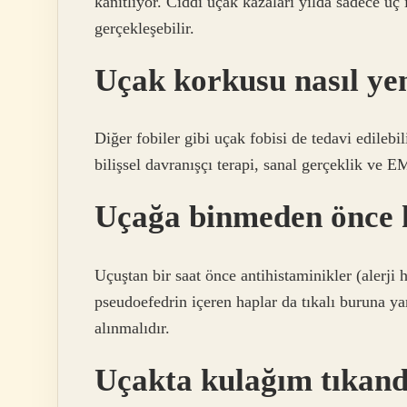
kanıtlıyor. Ciddi uçak kazaları yılda sadece üç 
gerçekleşebilir.
Uçak korkusu nasıl ye
Diğer fobiler gibi uçak fobisi de tedavi edilebil
bilişsel davranışçı terapi, sanal gerçeklik ve E
Uçağa binmeden önce h
Uçuştan bir saat önce antihistaminikler (alerji h
pseudoefedrin içeren haplar da tıkalı buruna yar
alınmalıdır.
Uçakta kulağım tıkand