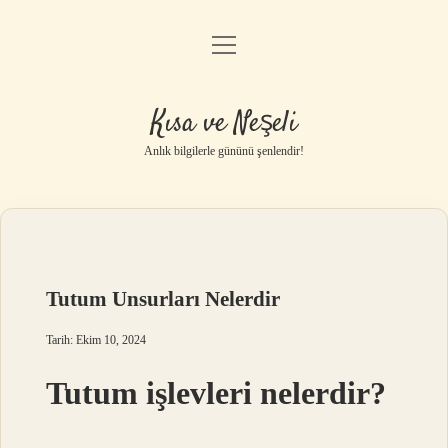
menüyü
Anasayfa
aç
Gizlilik Politikası
Kısa ve Neşeli
Yasal Uyarı
Anlık bilgilerle gününü şenlendir!
Hakkımızda
Tutum Unsurları Nelerdir
Tarih: Ekim 10, 2024
Tutum işlevleri nelerdir?