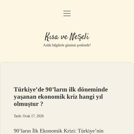
menüyü
Anasayfa
aç
Gizlilik Politikası
Kısa ve Neşeli
Yasal Uyarı
Anlık bilgilerle gününü şenlendir!
Hakkımızda
Türkiye’de 90’ların ilk döneminde
yaşanan ekonomik kriz hangi yıl
olmuştur ?
Tarih: Ocak 17, 2026
90’ların İlk Ekonomik Krizi: Türkiye’nin