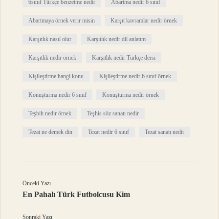
6sınıf Türkçe benzetme nedir
Abartma nedir 6 sınıf
Abartmaya örnek verir misin
Karşıt kavramlar nedir örnek
Karşıtlık nasıl olur
Karşıtlık nedir dil anlatım
Karşıtlık nedir örnek
Karşıtlık nedir Türkçe dersi
Kişileştirme hangi konu
Kişileştirme nedir 6 sınıf örnek
Konuşturma nedir 6 sınıf
Konuşturma nedir örnek
Teşbih nedir örnek
Teşhis söz sanatı nedir
Tezat ne demek din
Tezat nedir 6 sınıf
Tezat sanatı nedir
Önceki Yazı
En Pahalı Türk Futbolcusu Kim
Sonraki Yazı