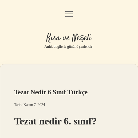
menüyü
Anasayfa
aç
Gizlilik Politikası
Kısa ve Neşeli
Yasal Uyarı
Anlık bilgilerle gününü şenlendir!
Hakkımızda
Tezat Nedir 6 Sınıf Türkçe
Tarih: Kasım 7, 2024
Tezat nedir 6. sınıf?