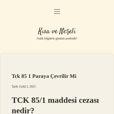
menüyü
Anasayfa
aç
Gizlilik Politikası
Kısa ve Neşeli
Yasal Uyarı
Anlık bilgilerle gününü şenlendir!
Hakkımızda
Tck 85 1 Paraya Çevrilir Mi
Tarih: Eylül 2, 2025
TCK 85/1 maddesi cezası
nedir?