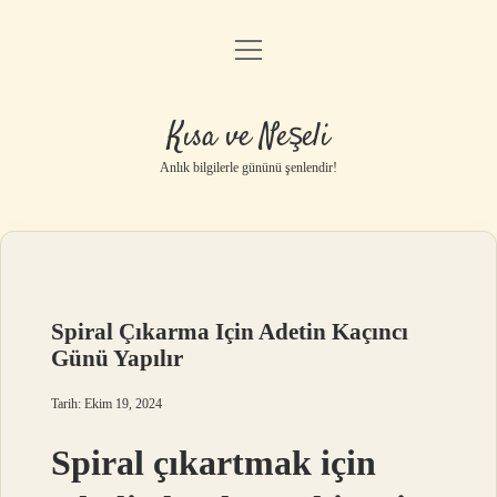
menüyü
Anasayfa
aç
Gizlilik Politikası
Kısa ve Neşeli
Yasal Uyarı
Anlık bilgilerle gününü şenlendir!
Hakkımızda
Spiral Çıkarma Için Adetin Kaçıncı
Günü Yapılır
Tarih: Ekim 19, 2024
Spiral çıkartmak için