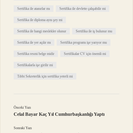
Sertifika ile atanırlar mı
Sertifika ile devlette çalışabilir mi
Sertifika ile diploma aynı şey mi
Sertifika ile hangi meslekler olunur
Sertifika ile iş bulunur mu
Sertifika ile yer açılır mı
Sertifika programı işe yarıyor mu
Sertifika resmi belge midir
Sertifikalar CV için önemli mi
Sertifikalarla işe girilir mi
Tıbbi Sekreterlik için sertifika yeterli mi
Önceki Yazı
Celal Bayar Kaç Yıl Cumhurbaşkanlığı Yaptı
Sonraki Yazı