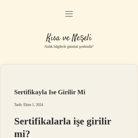
menüyü
Anasayfa
aç
Gizlilik Politikası
Kısa ve Neşeli
Yasal Uyarı
Anlık bilgilerle gününü şenlendir!
Hakkımızda
Sertifikayla Ise Girilir Mi
Tarih: Ekim 1, 2024
Sertifikalarla işe girilir
mi?