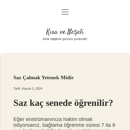
menüyü
Anasayfa
aç
Gizlilik Politikası
Kısa ve Neşeli
Yasal Uyarı
Anlık bilgilerle gününü şenlendir!
Hakkımızda
Saz Çalmak Yetenek Midir
Tarih: Kasım 2, 2024
Saz kaç senede öğrenilir?
Eğer enstrümanınıza hakim olmak
istiyorsanız, bağlama öğrenme süresi 7 ila 9