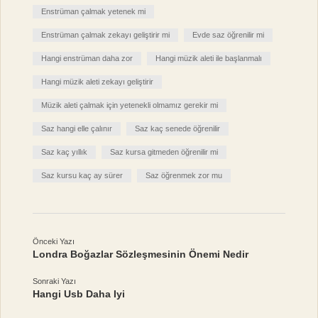
Enstrüman çalmak yetenek mi
Enstrüman çalmak zekayı geliştirir mi
Evde saz öğrenilir mi
Hangi enstrüman daha zor
Hangi müzik aleti ile başlanmalı
Hangi müzik aleti zekayı geliştirir
Müzik aleti çalmak için yetenekli olmamız gerekir mi
Saz hangi elle çalınır
Saz kaç senede öğrenilir
Saz kaç yıllık
Saz kursa gitmeden öğrenilir mi
Saz kursu kaç ay sürer
Saz öğrenmek zor mu
Önceki Yazı
Londra Boğazlar Sözleşmesinin Önemi Nedir
Sonraki Yazı
Hangi Usb Daha Iyi