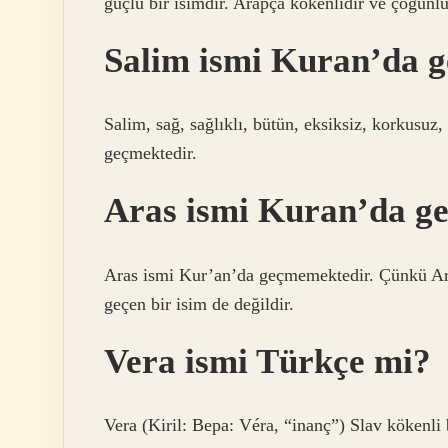
güçlü bir isimdir. Arapça kökenlidir ve çoğunl
Salim ismi Kuran’da 
Salim, sağ, sağlıklı, bütün, eksiksiz, korkusu
geçmektedir.
Aras ismi Kuran’da g
Aras ismi Kur’an’da geçmemektedir. Çünkü Ara
geçen bir isim de değildir.
Vera ismi Türkçe mi?
Vera (Kiril: Вера: Véra, “inanç”) Slav kökenli b