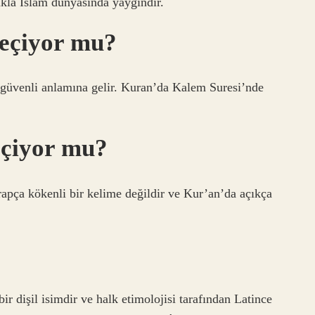
ukla İslam dünyasında yaygındır.
geçiyor mu?
z, güvenli anlamına gelir. Kuran’da Kalem Suresi’nde
eçiyor mu?
pça kökenli bir kelime değildir ve Kur’an’da açıkça
ir dişil isimdir ve halk etimolojisi tarafından Latince