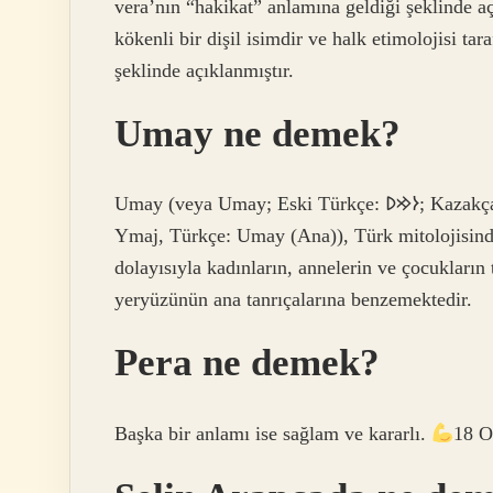
vera’nın “hakikat” anlamına geldiği şeklinde aç
kökenli bir dişil isimdir ve halk etimolojisi ta
şeklinde açıklanmıştır.
Umay ne demek?
Umay (veya Umay; Eski Türkçe: 𐰆𐰢𐰖; Kazakça: Ұмай aна, Umay ana; Rusça: Ума́й / Ымай, Umáj /
Ymaj, Türkçe: Umay (Ana)), Türk mitolojisinde 
dolayısıyla kadınların, annelerin ve çocukların 
yeryüzünün ana tanrıçalarına benzemektedir.
Pera ne demek?
Başka bir anlamı ise sağlam ve kararlı.
18 O