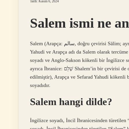
Tarih: Kasım 6, 2024
Salem ismi ne an
Salem (Arapça: سالم‎, doğru çevirisi Sālim; ayrıca İbranice: שָׁלֵם Shalem’in bir çevirisi de olabilir;
Yahudi ve Arapça adı da Salem olarak tercüme e
soyadı ve Anglo-Sakson kökenli bir İngilizce soyadıdır. Salem (A
ayrıca İbranice: שָׁלֵם Shalem’in bir çevirisi de olabilir; Yahudi ve Arapça adı da Salem olarak tercüme
edilmiştir), Arapça ve Sefarad Yahudi kökenli 
soyadıdır.
Salem hangi dilde?
İngilizce soyadı, İncil İbranicesinden türetile
soyadı, İncil İbranicesinden türetilen “Salem” 