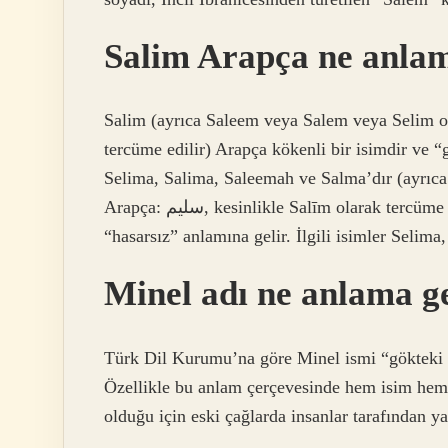
Salim Arapça ne anlam
Salim (ayrıca Saleem veya Salem veya Selim olarak da yazılır, Ara
tercüme edilir) Arapça kökenli bir isimdir ve “g
Selima, Salima, Saleemah ve Salma’dır (ayrıca
Arapça: سليم, kesinlikle Salīm olarak tercüme edilir) Arapça kökenli bir isimdir ve “güvenli” veya
“hasarsız” anlamına gelir. İlgili isimler Selim
Minel adı ne anlama ge
Türk Dil Kurumu’na göre Minel ismi “gökteki i
Özellikle bu anlam çerçevesinde hem isim hem 
olduğu için eski çağlarda insanlar tarafından ya