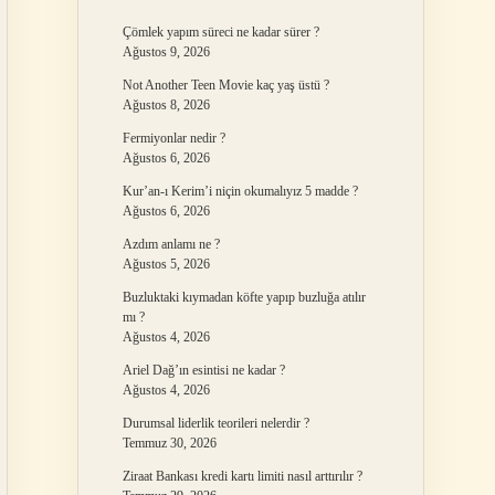
Çömlek yapım süreci ne kadar sürer ?
Ağustos 9, 2026
Not Another Teen Movie kaç yaş üstü ?
Ağustos 8, 2026
Fermiyonlar nedir ?
Ağustos 6, 2026
Kur’an-ı Kerim’i niçin okumalıyız 5 madde ?
Ağustos 6, 2026
Azdım anlamı ne ?
Ağustos 5, 2026
Buzluktaki kıymadan köfte yapıp buzluğa atılır
mı ?
Ağustos 4, 2026
Ariel Dağ’ın esintisi ne kadar ?
Ağustos 4, 2026
Durumsal liderlik teorileri nelerdir ?
Temmuz 30, 2026
Ziraat Bankası kredi kartı limiti nasıl arttırılır ?