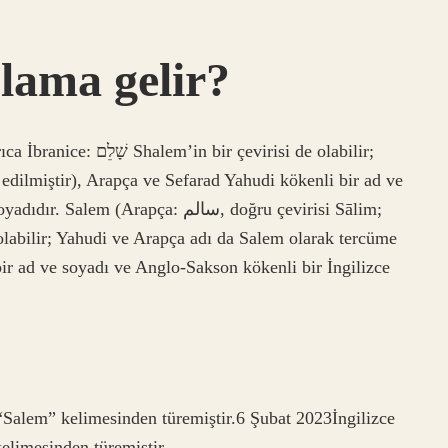
lama gelir?
dilmiştir), Arapça ve Sefarad Yahudi kökenli bir ad ve
rapça: سالم‎, doğru çevirisi Sālim;
bir ad ve soyadı ve Anglo-Sakson kökenli bir İngilizce
n “Salem” kelimesinden türemiştir.6 Şubat 2023İngilizce
kelimesinden türemiştir.