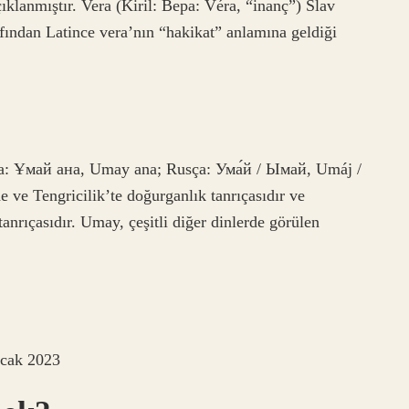
ıklanmıştır. Vera (Kiril: Вера: Véra, “inanç”) Slav
rafından Latince vera’nın “hakikat” anlamına geldiği
ve Tengricilik’te doğurganlık tanrıçasıdır ve
tanrıçasıdır. Umay, çeşitli diğer dinlerde görülen
cak 2023