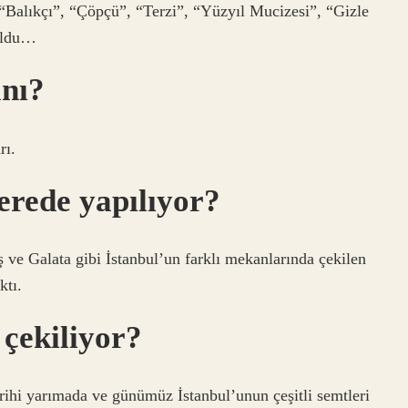
Balıkçı”, “Çöpçü”, “Terzi”, “Yüzyıl Mucizesi”, “Gizle
 oldu…
nı?
rı.
erede yapılıyor?
aş ve Galata gibi İstanbul’un farklı mekanlarında çekilen
ktı.
 çekiliyor?
tarihi yarımada ve günümüz İstanbul’unun çeşitli semtleri