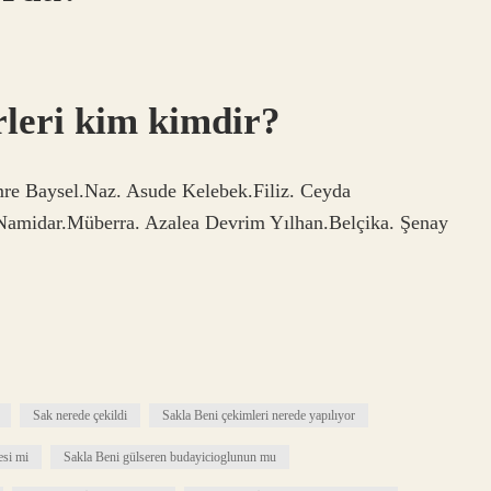
leri kim kimdir?
re Baysel.Naz. Asude Kelebek.Filiz. Ceyda
 Namidar.Müberra. Azalea Devrim Yılhan.Belçika. Şenay
Sak nerede çekildi
Sakla Beni çekimleri nerede yapılıyor
esi mi
Sakla Beni gülseren budayicioglunun mu