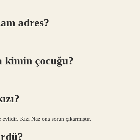
 tam adres?
a kimin çocuğu?
kızı?
 evlidir. Kızı Naz ona sorun çıkarmıştır.
ördü?