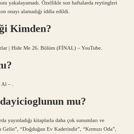
sını yakalayamadı. Özellikle son haftalarda reytingleri
on onayı alamadığı iddia edildi.
eği Kimden?
ızlar | Hide Me 26. Bölüm (FİNAL) – YouTube.
mı?
 Al – .
udayicioglunun mu?
rda yayınladığı kitaplarla daha çok sunumları ve
ullu Gelin”, “Doğduğun Ev Kaderindir”, “Kırmızı Oda”,