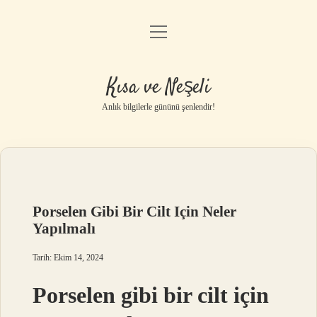
menüyü
Anasayfa
aç
Gizlilik Politikası
Kısa ve Neşeli
Yasal Uyarı
Anlık bilgilerle gününü şenlendir!
Hakkımızda
Porselen Gibi Bir Cilt Için Neler
Yapılmalı
Tarih: Ekim 14, 2024
Porselen gibi bir cilt için