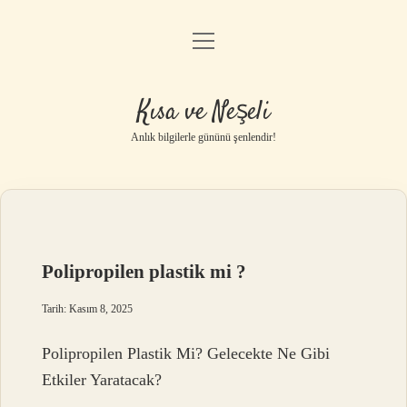
menüyü
Anasayfa
aç
Gizlilik Politikası
Kısa ve Neşeli
Yasal Uyarı
Anlık bilgilerle gününü şenlendir!
Hakkımızda
Polipropilen plastik mi ?
Tarih: Kasım 8, 2025
Polipropilen Plastik Mi? Gelecekte Ne Gibi
Etkiler Yaratacak?