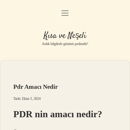
menüyü
Anasayfa
aç
Gizlilik Politikası
Kısa ve Neşeli
Yasal Uyarı
Anlık bilgilerle gününü şenlendir!
Hakkımızda
Pdr Amacı Nedir
Tarih: Ekim 5, 2024
PDR nin amacı nedir?