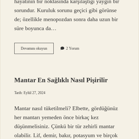
hayatının bir noktasında karşılaştığı yaygın bir
sorundur. Kuruluk sorunu geçici gibi görünse
de; özellikle menopozdan sonra daha uzun bir
süre boyunca da…
Menopozda
Devamını okuyun
2 Yorum
Vajina
Kuruluğuna
Ne
Iyi
Gelir
Mantar En Sağlıklı Nasıl Pişirilir
Tarih: Eylül 27, 2024
Mantar nasıl tüketilmeli? Elbette, gördüğünüz
her mantarı yemeden önce birkaç kez
düşünmelisiniz. Çünkü bir tür zehirli mantar
olabilir. Lif, demir, bakır, potasyum ve birçok