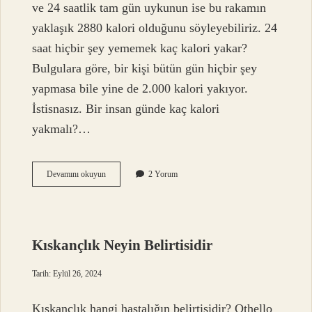
ve 24 saatlik tam gün uykunun ise bu rakamın
yaklaşık 2880 kalori olduğunu söyleyebiliriz. 24
saat hiçbir şey yememek kaç kalori yakar?
Bulgulara göre, bir kişi bütün gün hiçbir şey
yapmasa bile yine de 2.000 kalori yakıyor.
İstisnasız. Bir insan günde kaç kalori
yakmalı?…
1
Devamını okuyun
2 Yorum
Insan
Günde
En
Fazla
Kaç
Kıskançlık Neyin Belirtisidir
Kalori
Yakar
Tarih: Eylül 26, 2024
Kıskançlık hangi hastalığın belirtisidir? Othello