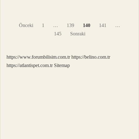
Yazı
Önceki
1
…
139
140
141
…
sayfalaması
145
Sonraki
https://www.forumbilisim.com.tr
https://belino.com.tr
https://atlantispet.com.tr
Sitemap