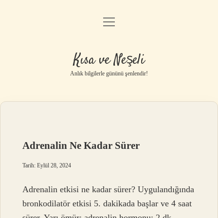
menüyü
Anasayfa
aç
Gizlilik Politikası
Kısa ve Neşeli
Yasal Uyarı
Anlık bilgilerle gününü şenlendir!
Hakkımızda
Kısa
ve
Adrenalin Ne Kadar Sürer
Neşeli
Tarih: Eylül 28, 2024
Yazılar
Adrenalin etkisi ne kadar sürer? Uygulandığında
bronkodilatör etkisi 5. dakikada başlar ve 4 saat
sürer. Yarı ömür: adrenalin hormonu; 2 dk.