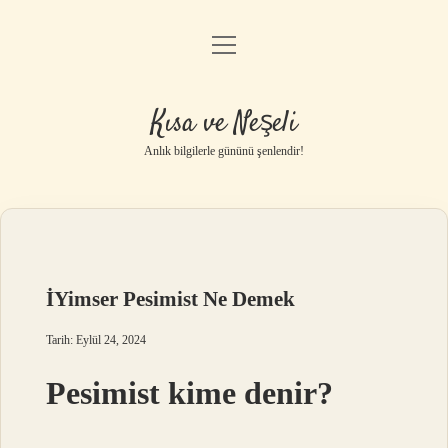
menüyü
Anasayfa
aç
Gizlilik Politikası
Kısa ve Neşeli
Yasal Uyarı
Anlık bilgilerle gününü şenlendir!
Hakkımızda
İYimser Pesimist Ne Demek
Tarih: Eylül 24, 2024
Pesimist kime denir?