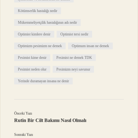
Kötümserlik hastalığı nedir
Mükemmeliyetçilik hastalığının adı nedir
Optimist kimlere denir
Optimist tersi nedir
Optimizm pesimizm ne demek
Optimum insan ne demek
Pesimist kime denir
Pesimist ne demek TDK
Pesimist neden olur
Pesimizm neyi savunur
Yerinde duramayan insana ne denir
Önceki Yazı
Rutin Bir Cilt Bakımı Nasıl Olmalı
Sonraki Yazı