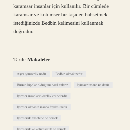
karamsar insanlar için kullanılır. Bir cümlede
karamsar ve kötümser bir kişiden bahsetmek
istediğinizde Bedbin kelimesini kullanmak
doğrudur.
Tarih:
Makaleler
Aşırı iyimserlik nedir
Bedbin olmak nedir
Birinin bipolar olduğunu nasıl anlarız
İyimser insana ne denir
İyimser insanların özellikleri nelerdir
İyimser olmanın insana faydası nedir
İyimserlik felsefede ne demek
İyimserlik ve kötümserlik ne demek