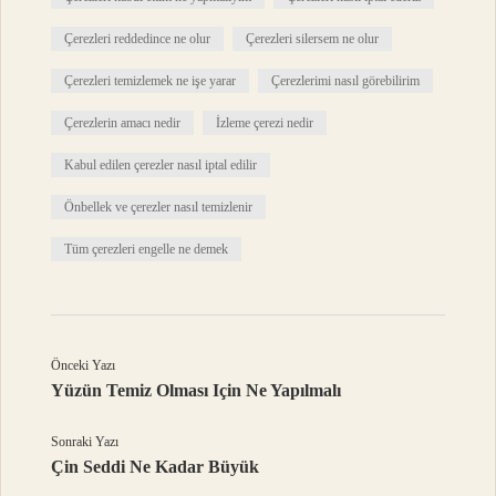
Çerezleri reddedince ne olur
Çerezleri silersem ne olur
Çerezleri temizlemek ne işe yarar
Çerezlerimi nasıl görebilirim
Çerezlerin amacı nedir
İzleme çerezi nedir
Kabul edilen çerezler nasıl iptal edilir
Önbellek ve çerezler nasıl temizlenir
Tüm çerezleri engelle ne demek
Önceki Yazı
Yüzün Temiz Olması Için Ne Yapılmalı
Sonraki Yazı
Çin Seddi Ne Kadar Büyük