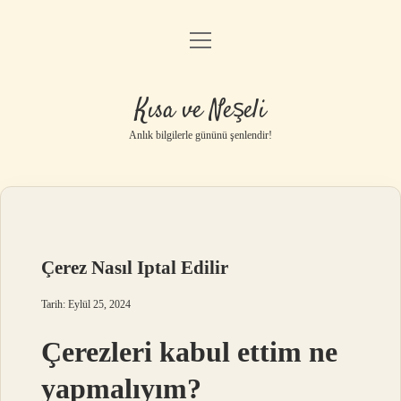
menüyü
Anasayfa
aç
Gizlilik Politikası
Kısa ve Neşeli
Yasal Uyarı
Anlık bilgilerle gününü şenlendir!
Hakkımızda
Çerez Nasıl Iptal Edilir
Tarih: Eylül 25, 2024
Çerezleri kabul ettim ne
yapmalıyım?