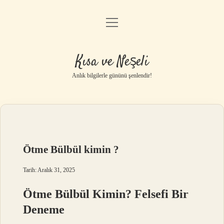
menüyü
Anasayfa
aç
Gizlilik Politikası
Kısa ve Neşeli
Yasal Uyarı
Anlık bilgilerle gününü şenlendir!
Hakkımızda
Ötme Bülbül kimin ?
Tarih: Aralık 31, 2025
Ötme Bülbül Kimin? Felsefi Bir
Deneme