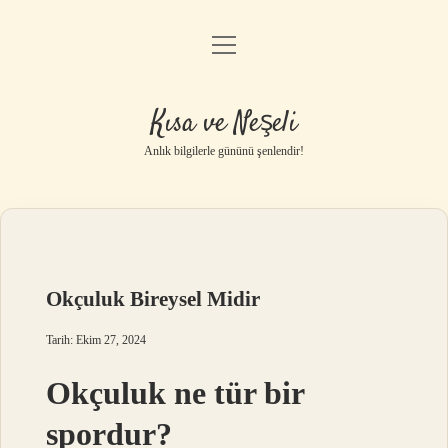
menüyü
Anasayfa
aç
Gizlilik Politikası
Kısa ve Neşeli
Yasal Uyarı
Anlık bilgilerle gününü şenlendir!
Hakkımızda
Okçuluk Bireysel Midir
Tarih: Ekim 27, 2024
Okçuluk ne tür bir
spordur?