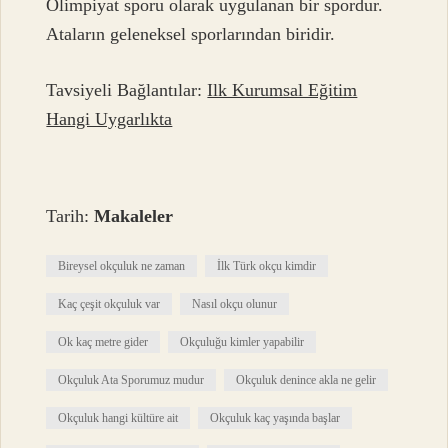
Olimpiyat sporu olarak uygulanan bir spordur.
Ataların geleneksel sporlarından biridir.
Tavsiyeli Bağlantılar:
Ilk Kurumsal Eğitim
Hangi Uygarlıkta
Tarih:
Makaleler
Bireysel okçuluk ne zaman
İlk Türk okçu kimdir
Kaç çeşit okçuluk var
Nasıl okçu olunur
Ok kaç metre gider
Okçuluğu kimler yapabilir
Okçuluk Ata Sporumuz mudur
Okçuluk denince akla ne gelir
Okçuluk hangi kültüre ait
Okçuluk kaç yaşında başlar