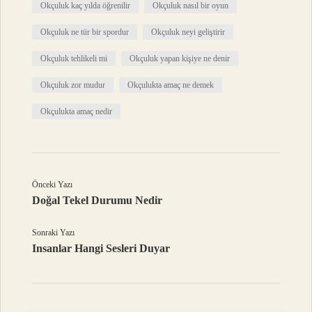
Okçuluk kaç yılda öğrenilir
Okçuluk nasıl bir oyun
Okçuluk ne tür bir spordur
Okçuluk neyi geliştirir
Okçuluk tehlikeli mi
Okçuluk yapan kişiye ne denir
Okçuluk zor mudur
Okçulukta amaç ne demek
Okçulukta amaç nedir
Önceki Yazı
Doğal Tekel Durumu Nedir
Sonraki Yazı
Insanlar Hangi Sesleri Duyar