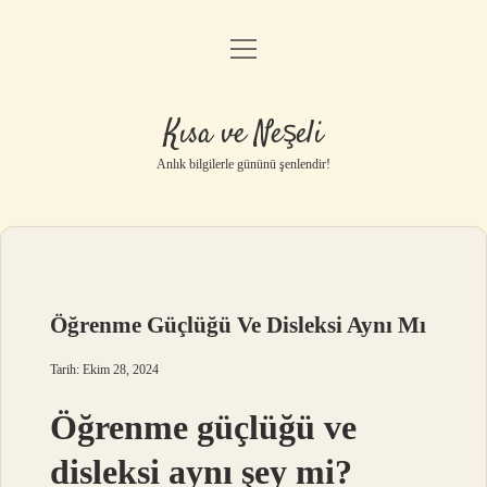
menüyü
Anasayfa
aç
Gizlilik Politikası
Kısa ve Neşeli
Yasal Uyarı
Anlık bilgilerle gününü şenlendir!
Hakkımızda
Öğrenme Güçlüğü Ve Disleksi Aynı Mı
Tarih: Ekim 28, 2024
Öğrenme güçlüğü ve
disleksi aynı şey mi?