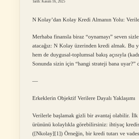
Tarih: Kasım 16, 2025
N Kolay’dan Kolay Kredi Almanın Yolu: Verile
Merhaba finansla biraz “oynamayı” seven sizler
atacağız: N Kolay üzerinden kredi almak. Bu ya
hem de duygusal‑toplumsal bakış açısıyla (kadı
Sonunda sizin için “hangi strateji bana uyar?”
—
Erkeklerin Objektif Verilere Dayalı Yaklaşımı
Verilerle başlamak gizli bir avantaj olabilir. İ
ürününü kolaylıkla görebilirsiniz: ihtiyaç kredi
([Nkolay][1]) Örneğin, bir kredi tutarı ve vadesi