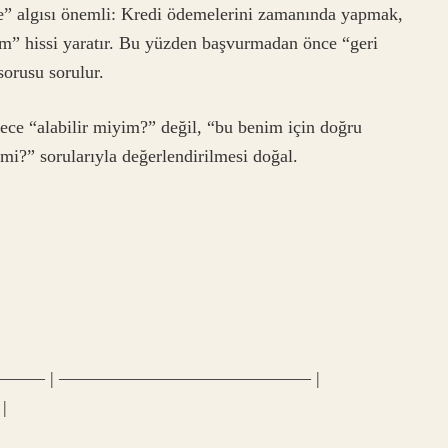
e” algısı önemli: Kredi ödemelerini zamanında yapmak,
um” hissi yaratır. Bu yüzden başvurmadan önce “geri
orusu sorulur.
ece “alabilir miyim?” değil, “bu benim için doğru
i?” sorularıyla değerlendirilmesi doğal.
——— | —————————————— |
|