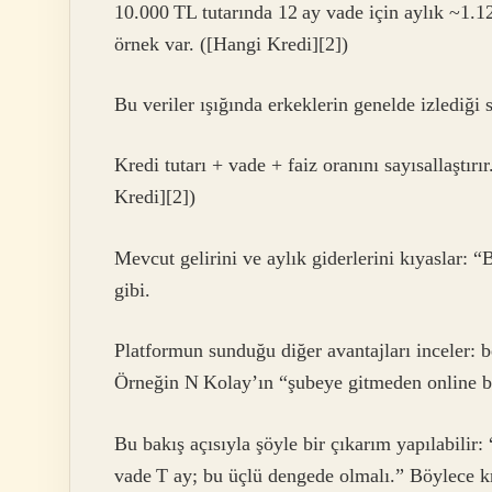
10.000 TL tutarında 12 ay vade için aylık ~1.1
örnek var. ([Hangi Kredi][2])
Bu veriler ışığında erkeklerin genelde izlediği s
Kredi tutarı + vade + faiz oranını sayısallaştı
Kredi][2])
Mevcut gelirini ve aylık giderlerini kıyaslar: “
gibi.
Platformun sunduğu diğer avantajları inceler: b
Örneğin N Kolay’ın “şubeye gitmeden online ba
Bu bakış açısıyla şöyle bir çıkarım yapılabilir
vade T ay; bu üçlü dengede olmalı.” Böylece k