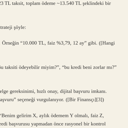
23 TL taksit, toplam ödeme ~13.540 TL şeklindeki bir
trateji şöyle:
rır. Örneğin “10.000 TL, faiz %3,79, 12 ay” gibi. ([Hangi
Bu taksiti ödeyebilir miyim?”, “bu kredi beni zorlar mı?”
elge gereksinimi, hızlı onay, dijital başvuru imkanı.
şvuru” seçeneği vurgulanıyor. ([Bir Finansçı][3])
: “Benim gelirim X, aylık ödemem Y olmalı, faiz Z,
redi başvurusu yapmadan önce rasyonel bir kontrol