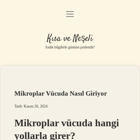
menüyü
Anasayfa
aç
Gizlilik Politikası
Kısa ve Neşeli
Yasal Uyarı
Anlık bilgilerle gününü şenlendir!
Hakkımızda
Mikroplar Vücuda Nasıl Giriyor
Tarih: Kasım 26, 2024
Mikroplar vücuda hangi
yollarla girer?