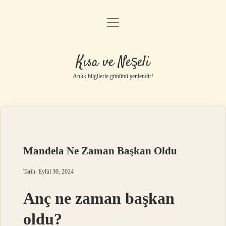
menüyü
Anasayfa
aç
Gizlilik Politikası
Kısa ve Neşeli
Yasal Uyarı
Anlık bilgilerle gününü şenlendir!
Hakkımızda
Mandela Ne Zaman Başkan Oldu
Tarih: Eylül 30, 2024
Anç ne zaman başkan
oldu?