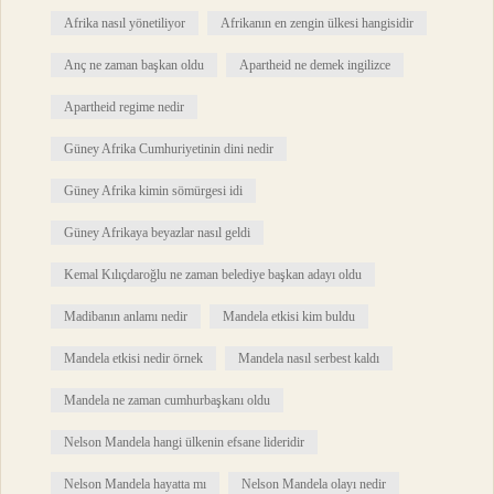
Afrika nasıl yönetiliyor
Afrikanın en zengin ülkesi hangisidir
Anç ne zaman başkan oldu
Apartheid ne demek ingilizce
Apartheid regime nedir
Güney Afrika Cumhuriyetinin dini nedir
Güney Afrika kimin sömürgesi idi
Güney Afrikaya beyazlar nasıl geldi
Kemal Kılıçdaroğlu ne zaman belediye başkan adayı oldu
Madibanın anlamı nedir
Mandela etkisi kim buldu
Mandela etkisi nedir örnek
Mandela nasıl serbest kaldı
Mandela ne zaman cumhurbaşkanı oldu
Nelson Mandela hangi ülkenin efsane lideridir
Nelson Mandela hayatta mı
Nelson Mandela olayı nedir