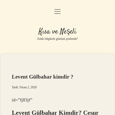
menüyü
Anasayfa
aç
Gizlilik Politikası
Kısa ve Neşeli
Yasal Uyarı
Anlık bilgilerle gününü şenlendir!
Hakkımızda
Levent Gülbahar kimdir ?
Tarih: Nisan 2, 2026
id=”fj83jf”
Levent Gülbahar Kimdir? Cesur