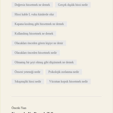
Değersiz hissetmek ne demek
Gerçek dışılık hissi nedir
Hissi kable L vuku kimlerde olur
Kapana kısılmış gibi hissetmek ne demek
Kullanılmış hissetmek ne demek
Olacakları önceden gören kişiye ne denir
Olacakları önceden hissetmek nedir
Olmamış bir şeyi olmuş gibi düşünmek ne demek
Önsezi yeteneği nedir
Psikolojik zorlanma nedir
Sıkışmışlık hissi nedir
Vücuttan kopuk hissetmek nedir
Önceki Yazı