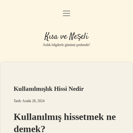
menüyü
Anasayfa
aç
Gizlilik Politikası
Kısa ve Neşeli
Yasal Uyarı
Anlık bilgilerle gününü şenlendir!
Hakkımızda
Kullanılmışlık Hissi Nedir
Tarih: Aralık 28, 2024
Kullanılmış hissetmek ne
demek?