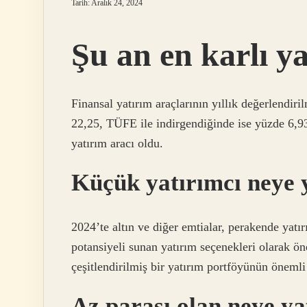
Tarih: Aralık 24, 2024
Şu an en karlı y
Finansal yatırım araçlarının yıllık değerlendir
22,25, TÜFE ile indirgendiğinde ise yüzde 6,93 
yatırım aracı oldu.
Küçük yatırımcı neye 
2024’te altın ve diğer emtialar, perakende yat
potansiyeli sunan yatırım seçenekleri olarak ön
çeşitlendirilmiş bir yatırım portföyünün önemli b
Az parası olan neye y