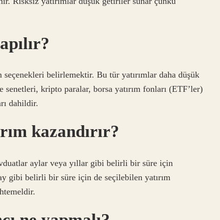
ir. Risksiz yatırımlar düşük getiriler sunar çünkü
apılır?
n seçenekleri belirlemektir. Bu tür yatırımlar daha düşük
 senetleri, kripto paralar, borsa yatırım fonları (ETF’ler)
rı dahildir.
ırım kazandırır?
atlar aylar veya yıllar gibi belirli bir süre için
 gibi belirli bir süre için de seçilebilen yatırım
htemeldir.
cı ne yapmalı?