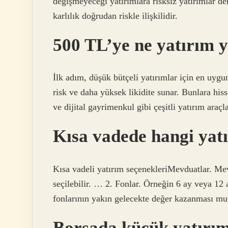
değişmeyeceği yatırımlara risksiz yatırımlar den
karlılık doğrudan riskle ilişkilidir.
500 TL’ye ne yatırım y
İlk adım, düşük bütçeli yatırımlar için en uygu
risk ve daha yüksek likidite sunar. Bunlara hisse
ve dijital gayrimenkul gibi çeşitli yatırım araçla
Kısa vadede hangi yat
Kısa vadeli yatırım seçenekleriMevduatlar. Mevdu
seçilebilir. … 2. Fonlar. Örneğin 6 ay veya 12 ay
fonlarının yakın gelecekte değer kazanması mu
Borsada küçük yatırım