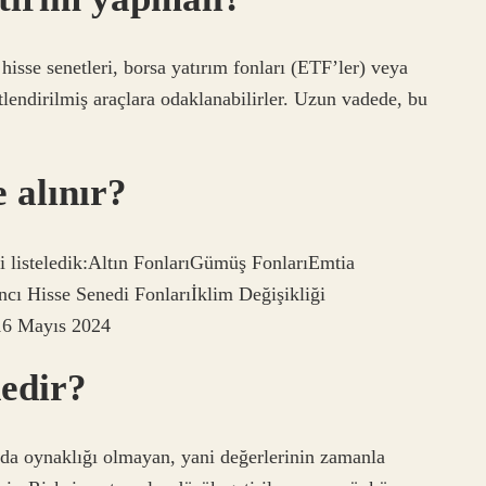
hisse senetleri, borsa yatırım fonları (ETF’ler) veya
itlendirilmiş araçlara odaklanabilirler. Uzun vadede, bu
 alınır?
ni listeledik:Altın FonlarıGümüş FonlarıEmtia
cı Hisse Senedi Fonlarıİklim Değişikliği
16 Mayıs 2024
nedir?
nda oynaklığı olmayan, yani değerlerinin zamanla