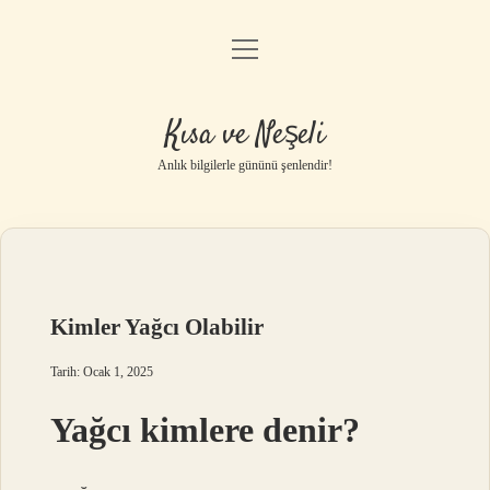
menüyü
Anasayfa
aç
Gizlilik Politikası
Kısa ve Neşeli
Yasal Uyarı
Anlık bilgilerle gününü şenlendir!
Hakkımızda
Kimler Yağcı Olabilir
Tarih: Ocak 1, 2025
Yağcı kimlere denir?