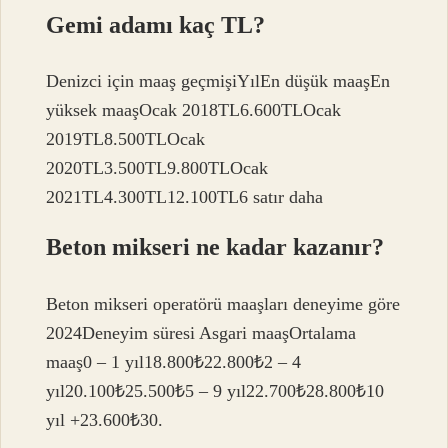
Gemi adamı kaç TL?
Denizci için maaş geçmişiYılEn düşük maaşEn
yüksek maaşOcak 2018TL6.600TLOcak
2019TL8.500TLOcak
2020TL3.500TL9.800TLOcak
2021TL4.300TL12.100TL6 satır daha
Beton mikseri ne kadar kazanır?
Beton mikseri operatörü maaşları deneyime göre
2024Deneyim süresi Asgari maaşOrtalama
maaş0 – 1 yıl18.800₺22.800₺2 – 4
yıl20.100₺25.500₺5 – 9 yıl22.700₺28.800₺10
yıl +23.600₺30.