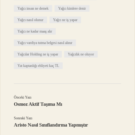
Yağcı insan ne demek
Yağcı kimlere denir
Yağcı nasıl olunur
Yağcı ne iş yapar
Yağcı ne kadar maaş alır
Yağcı vardiya tutma belgesi nasıl alınır
Yağcılar Holding ne iş yapar
Yağcılık ne oluyor
Yat kaptanlığı ehliyeti kaç TL
Önceki Yazı
Osmoz Aktif Taşıma Mı
Sonraki Yazı
Aristo Nasıl Sınıflandırma Yapmıştır