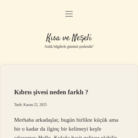
menüyü
Anasayfa
aç
Gizlilik Politikası
Kısa ve Neşeli
Yasal Uyarı
Anlık bilgilerle gününü şenlendir!
Hakkımızda
Kıbrıs şivesi neden farklı ?
Tarih: Kasım 22, 2025
Merhaba arkadaşlar, bugün birlikte küçük ama
bir o kadar da ilginç bir kelimeyi keşfe
çıkıyoruz: Hollo. Kulağa basit geliyor olabilir