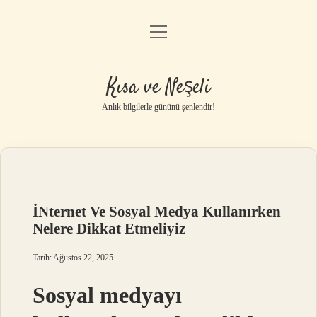
menüyü
Anasayfa
aç
Gizlilik Politikası
Kısa ve Neşeli
Yasal Uyarı
Anlık bilgilerle gününü şenlendir!
Hakkımızda
İNternet Ve Sosyal Medya Kullanırken
Nelere Dikkat Etmeliyiz
Tarih: Ağustos 22, 2025
Sosyal medyayı