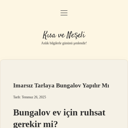
menüyü
Anasayfa
aç
Gizlilik Politikası
Kısa ve Neşeli
Yasal Uyarı
Anlık bilgilerle gününü şenlendir!
Hakkımızda
Imarsız Tarlaya Bungalov Yapılır Mı
Tarih: Temmuz 26, 2025
Bungalov ev için ruhsat
gerekir mi?