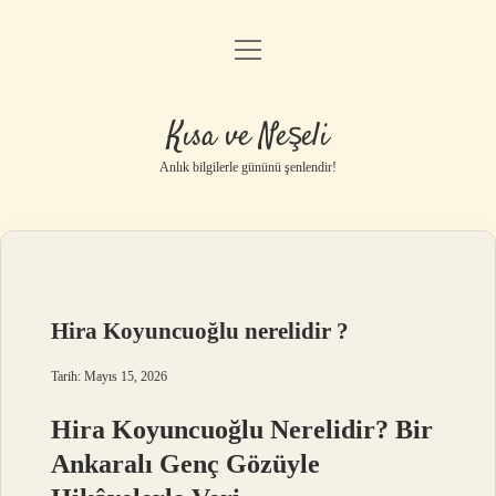
menüyü
Anasayfa
aç
Gizlilik Politikası
Kısa ve Neşeli
Yasal Uyarı
Anlık bilgilerle gününü şenlendir!
Hakkımızda
Hira Koyuncuoğlu nerelidir ?
Tarih: Mayıs 15, 2026
Hira Koyuncuoğlu Nerelidir? Bir
Ankaralı Genç Gözüyle